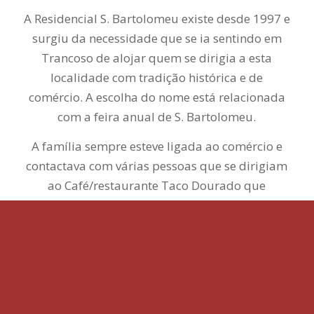
A Residencial S. Bartolomeu existe desde 1997 e
surgiu da necessidade que se ia sentindo em
Trancoso de alojar quem se dirigia a esta
localidade com tradição histórica e de
comércio. A escolha do nome está relacionada
com a feira anual de S. Bartolomeu.
A família sempre esteve ligada ao comércio e
contactava com várias pessoas que se dirigiam
ao Café/restaurante Taco Dourado que
também pertencia à família.
A vontade de bem receber e conhecer pessoas
foi-se mantendo e a residencial passou para a
geração seguinte que não quis deixar acabar o
sonho do Sr. Firmino , fundador do projeto. E a
próxima geração também já dá os primeiros