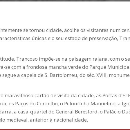
entemente se tornou cidade, acolhe os visitantes num ce
racterísticas únicas e o seu estado de preservação, Tra
titude, Trancoso impõe-se na paisagem raiana, com o seu
a-se com a frondosa mancha verde do Parque Municipal q
e segue a capela de S. Bartolomeu, do séc. XVIII, monu
 maravilhoso cartão de visita da cidade, as Portas d’El R
ria, os Paços do Concelho, o Pelourinho Manuelino, a Igre
rra, a casa-quartel do General Beresford, o Palácio Duc
lo medieval, anterior à nacionalidade.